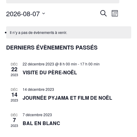
RECHER
NAVI
2026-08-07
Recherche
Mois
DE
ET
Sélectionnez
VUES
une
NAVIGA
Il n’y a pas de évènements à venir.
ÉVÈN
date.
DE
DERNIERS ÉVÈNEMENTS PASSÉS
VUES
ÉVÈNEM
22 décembre 2023 @ 8 h 00 min
-
17 h 00 min
DÉC
22
VISITE DU PÈRE-NOËL
2023
14 décembre 2023
DÉC
14
JOURNÉE PYJAMA ET FILM DE NOËL
2023
7 décembre 2023
DÉC
7
BAL EN BLANC
2023